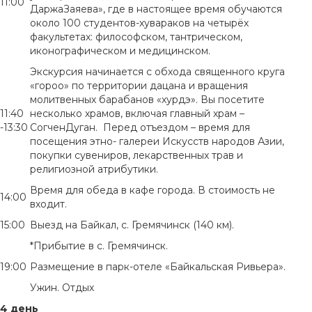
11:00
ДаржаЗаяева», где в настоящее время обучаются
около 100 студентов-хувараков на четырёх
факультетах: философском, тантрическом,
иконографическом и медицинском.
Экскурсия начинается с обхода священного круга
«гороо» по территории дацана и вращения
молитвенных барабанов «хурдэ». Вы посетите
11:40
несколько храмов, включая главный храм –
-13:30
СогченДуган. Перед отъездом – время для
посещения этно- галереи Искусств народов Азии,
покупки сувениров, лекарственных трав и
религиозной атрибутики.
Время для обеда в кафе города. В стоимость не
14:00
входит.
15:00
Выезд на Байкал, с. Гремячинск (140 км).
*Прибытие в с. Гремячинск.
19:00
Размещение в парк-отеле «Байкальская Ривьера».
Ужин. Отдых
4
день