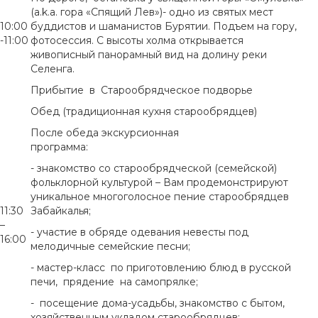
(a.k.a. гора «Спящий Лев»)- одно из святых мест
10:00
буддистов и шаманистов Бурятии. Подъем на гору,
-11:00
фотосессия. С высоты холма открывается
живописный панорамный вид на долину реки
Селенга.
Прибытие в Старообрядческое подворье
Обед (традиционная кухня старообрядцев)
После обеда экскурсионная
программа:
- знакомство со старообрядческой (семейской)
фольклорной культурой – Вам продемонстрируют
уникальное многоголосное пение старообрядцев
11:30
Забайкалья;
–
- участие в обряде одевания невесты под
16:00
мелодичные семейские песни;
- мастер-класс по приготовлению блюд в русской
печи, прядение на самопрялке;
- посещение дома-усадьбы, знакомство с бытом,
хозяйственным укладом старообрядцев;