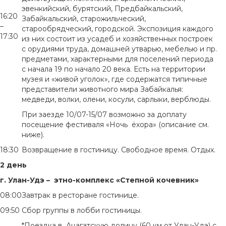
эвенкийский, бурятский, Предбайкальский,
16:20
Забайкальский, старожильческий,
–
старообрядческий, городской. Экспозиция каждого
17:30
из них состоит из усадеб и хозяйственных построек
с орудиями труда, домашней утварью, мебелью и пр.
предметами, характерными для поселений периода
с начала 19 по начало 20 века. Есть на территории
музея и «живой уголок», где содержатся типичные
представители животного мира Забайкалья:
медведи, волки, олени, косули, сарлыки, верблюды.
При заезде 10/07-15/07 возможно за доплату
посещение фестиваля «Ночь ёхора» (описание см.
ниже).
18:30
Возвращение в гостиницу. Свободное время. Отдых.
2 день
г. Улан-Удэ – этно-комплекс «Степной кочевник»
08:00
Завтрак в ресторане гостинице.
09:50
Сбор группы в лобби гостиницы.
*Поездка в Ацагатскую долину (60 км от Улан-Удэ) с