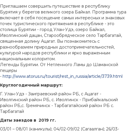
Приглашаем совершить путешествие в республику
Бурятия у берегов великого озера Байкал. Программа тура
включает в себя посещение самых интересных и знаковых
точек туристического притяжения в республике - это
столица Бурятии - город Улан-Удэ, озеро Байкал,
Иволгинский дацан, Старообрядческое село Тарбагатай,
священная долину Ацагат. Вы познакомитесь с
разнообразием природных достопримечательностей,
культурой народов республики и ярко выраженным
национальным колоритом.
Легенды Бурятии. От Нетленного Ламы до Шаманской
пещеры
-
http://www.atorus.ru/tourist/rest_in_russia/article/3739.html
Круглогодичный маршрут:
Г. Улан-Удэ - Заиграевский район РБ, с Ацагат -
Иволгинский район РБ, с. Иволгинск - Прибайкальский
район РБ,с. Гремячинск - Тарбагатайский район РБ с.
Тарбагатай
Даты заездов
в 2019 гг.
03/01 – 08/01 (каникулы); 04/02-09/02 (Сагаалган); 26/03-