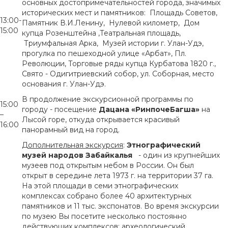
основных достопримечательностей города, значимых
исторических мест и памятников: Площадь Советов,
13:00-
Памятник В.И.Ленину, Нулевой километр, Дом
15:00
купца Розенштейна ,Театральная площадь,
Триумфальная Арка, Музей истории г. Улан-Удэ,
прогулка по пешеходной улице «Арбат», Пл.
Революции, Торговые ряды купца Курбатова 1820 г.,
Свято - Одигитриевский собор, ул. Соборная, место
основания г. Улан-Удэ.
В продолжение экскурсионной программы по
15:00
городу - посещение
Дацана «РинпочеБагша»
на
–
Лысой горе, откуда открывается красивый
16:00
панорамный вид на город.
Дополнительная экскурсия
:
Этнографический
музей народов Забайкалья
- один из крупнейших
музеев под открытым небом в России. Он был
открыт в середине лета 1973 г. на территории 37 га.
На этой площади в семи этнографических
комплексах собрано более 40 архитектурных
памятников и 11 тыс. экспонатов. Во время экскурсии
по музею Вы посетите несколько постоянно
действующих комплексов: археологический,