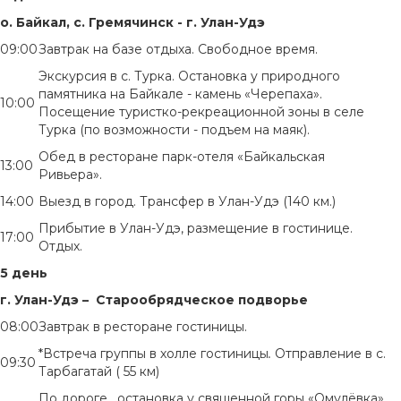
о. Байкал, с. Гремячинск - г. Улан-Удэ
09:00
Завтрак на базе отдыха. Свободное время.
Экскурсия в с. Турка. Остановка у природного
памятника на Байкале - камень «Черепаха».
10:00
Посещение туристко-рекреационной зоны в селе
Турка (по возможности - подъем на маяк).
Обед в ресторане парк-отеля «Байкальская
13:00
Ривьера».
14:00
Выезд в город. Трансфер в Улан-Удэ (140 км.)
Прибытие в Улан-Удэ, размещение в гостинице.
17:00
Отдых.
5 день
г. Улан-Удэ – Старообрядческое подворье
08:00
Завтрак в ресторане гостиницы.
*Встреча группы в холле гостиницы
.
Отправление в с.
09:30
Тарбагатай ( 55 км)
По дороге, остановка у священной горы «Омулёвка»