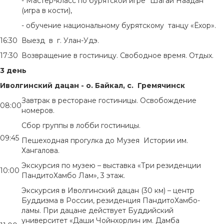
- Мастер-класс по бурятской игре "Шагай Наадан"
(игра в кости),
- обучение национальному бурятскому танцу «Ёхор».
16:30
Выезд в г. Улан-Удэ.
17:30
Возвращение в гостиницу. Свободное время. Отдых.
3 день
Иволгинский дацан - о. Байкал, с. Гремячинск
Завтрак в ресторане гостиницы. Освобождение
08:00
номеров.
Сбор группы в лобби гостиницы.
09:45
Пешеходная прогулка до Музея Истории им.
Хангалова.
Экскурсия по музею – выставка «Три резиденции
10:00
ПандитоХамбо Лам», 3 этаж.
Экскурсия в Иволгинский дацан (30 км) – центр
Буддизма в России, резиденция ПандитоХамбо-
ламы. При дацане действует Буддийский
университет «Даши Чойнхорлин им. Дамба