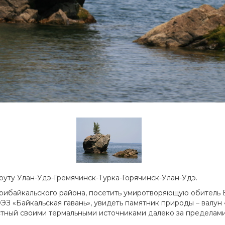
уту Улан-Удэ-Гремячинск-Турка-Горячинск-Улан-Удэ.
рибайкальского района, посетить умиротворяющую обитель 
ЭЗ «Байкальская гавань», увидеть памятник природы – валун
стный своими термальными источниками далеко за пределами