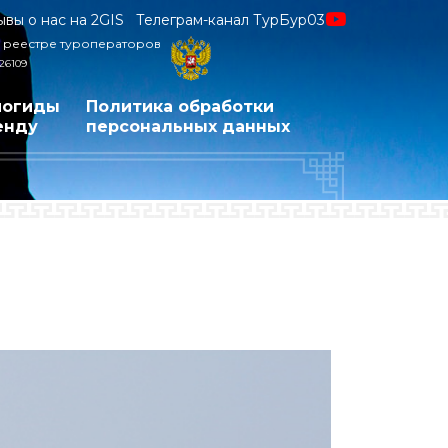
ывы о нас на 2GIS
Телеграм-канал ТурБур03
 реестре туроператоров
26109
иогиды
Политика обработки
енду
персональных данных