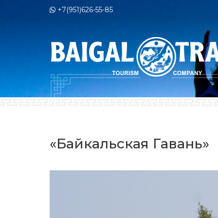
+7(951)626-55-85
«Байкальская Гавань»