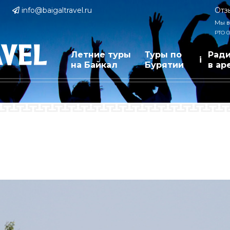
info@baigaltravel.ru
Отз
Мы в
РТО 0
Летние туры
Туры по
Рад
i
на Байкал
Бурятии
в ар