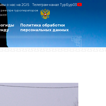
ывы о нас на 2GIS
Телеграм-канал ТурБур03
 реестре туроператоров
26109
иогиды
Политика обработки
енду
персональных данных