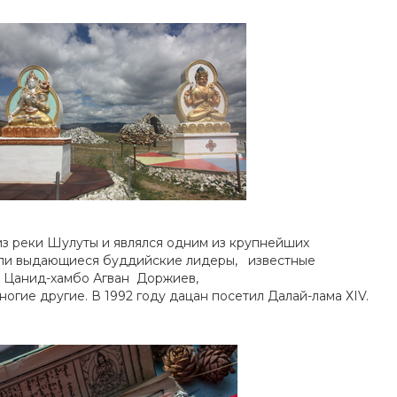
лиз реки Шулуты и являлся одним из крупнейших
шли выдающиеся буддийские лидеры, известные
ак: Цанид-хамбо Агван Доржиев,
ногие другие. В 1992 году дацан посетил Далай-лама ХIV.