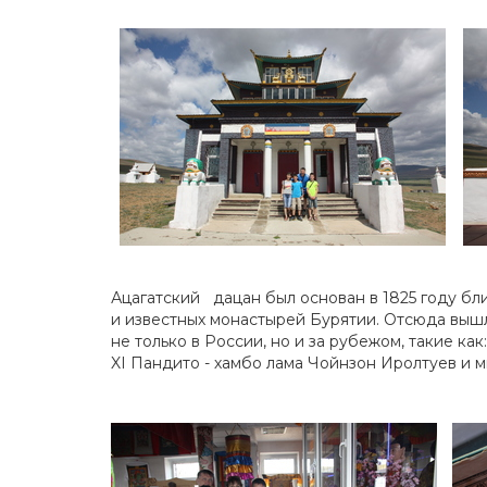
Ацагатский дацан был основан в 1825 году б
и известных монастырей Бурятии. Отсюда вы
не только в России, но и за рубежом, такие к
XI Пандито - хамбо лама Чойнзон Иролтуев и м