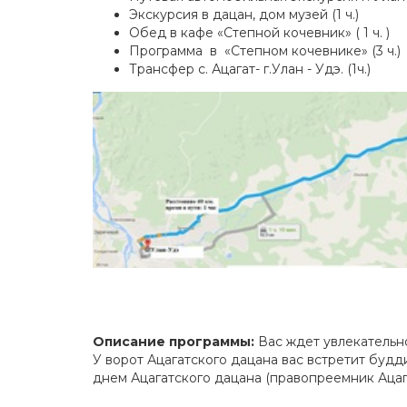
Экскурсия в дацан, дом музей (1 ч.)
Обед в кафе «Степной кочевник» ( 1 ч. )
Программа в «Степном кочевнике» (3 ч.)
Трансфер с. Ацагат- г.Улан - Удэ. (1ч.)
Описание программы:
Вас ждет увлекательн
У ворот Ацагатского дацана вас встретит буд
днем Ацагатского дацана (правопреемник Ацаг