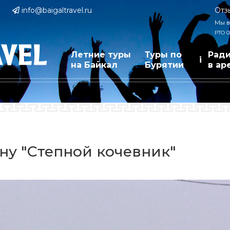
info@baigaltravel.ru
Отз
Мы в
РТО 0
Летние туры
Туры по
Рад
i
на Байкал
Бурятии
в ар
ну "Степной кочевник"