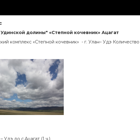
с
 Удинской долины" «Степной кочевник» Ацагат
тский комплекс «Степной кочевник» - г. Улан– Удэ Количество 
 Удэ до с.Ацагат (1 ч.)