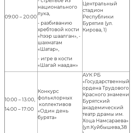
- стрельбе из
Центральный
национального
стадион
лука,
09:00 – 20:00
Республики
- разбиванию
Бурятия (ул.
хребтовой кости
Кирова, 1)
«hээр шаалган», -
шахматам
«Шатар»,
- игре в кости
«Шагай наадан»
АУК РБ
«Государственный
ордена Трудового
Конкурс
Красного знамени
фольклорных
10:00 – 13:00,
Бурятский
коллективов
академический
14:00 – 17:00
«Один день
театр драмы им.
бурята»
Хоца Намсараева»
(ул.Куйбышева,38