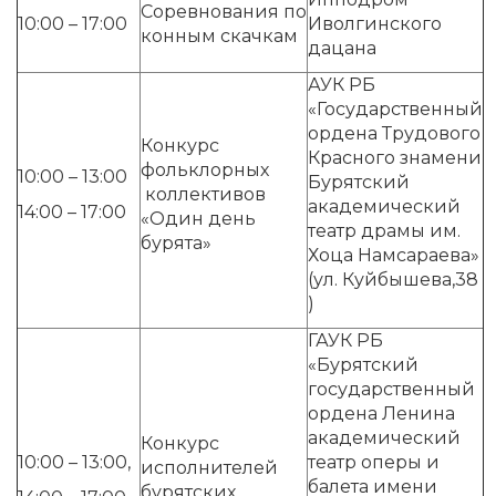
Соревнования по
10:00 – 17:00
Иволгинского
конным скачкам
дацана
АУК РБ
«Государственный
ордена Трудового
Конкурс
Красного знамени
фольклорных
10:00 – 13:00
Бурятский
коллективов
академический
14:00 – 17:00
«Один день
театр драмы им.
бурята»
Хоца Намсараева»
(ул. Куйбышева,38
)
ГАУК РБ
«Бурятский
государственный
ордена Ленина
академический
Конкурс
10:00 – 13:00,
театр оперы и
исполнителей
балета имени
бурятских