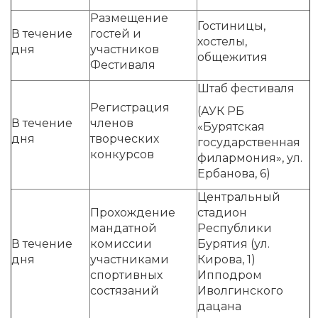
Размещение
Гостиницы,
В течение
гостей и
хостелы,
дня
участников
общежития
Фестиваля
Штаб фестиваля
Регистрация
(АУК РБ
В течение
членов
«Бурятская
дня
творческих
государственная
конкурсов
филармония», ул.
Ербанова, 6)
Центральный
Прохождение
стадион
мандатной
Республики
В течение
комиссии
Бурятия (ул.
дня
участниками
Кирова, 1)
спортивных
Ипподром
состязаний
Иволгинского
дацана