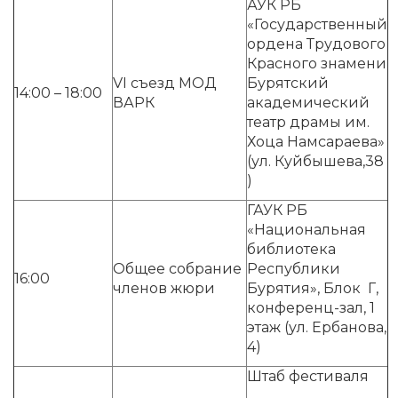
АУК РБ
«Государственный
ордена Трудового
Красного знамени
VI съезд МОД
Бурятский
14:00 – 18:00
ВАРК
академический
театр драмы им.
Хоца Намсараева»
(ул. Куйбышева,38
)
ГАУК РБ
«Национальная
библиотека
Общее собрание
Республики
16:00
членов жюри
Бурятия», Блок Г,
конференц-зал, 1
этаж (ул. Ербанова,
4)
Штаб фестиваля