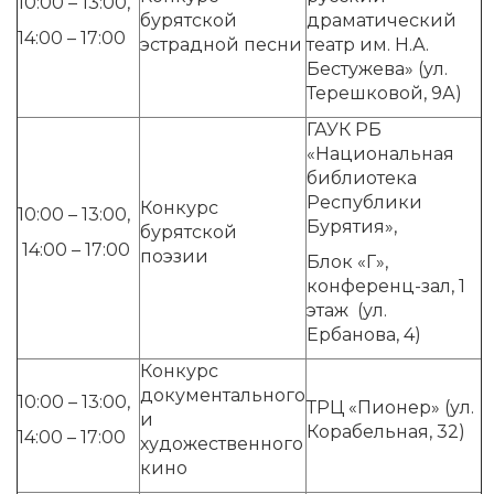
10:00 – 13:00,
бурятской
драматический
14:00 – 17:00
эстрадной песни
театр им. Н.А.
Бестужева» (ул.
Терешковой, 9А)
ГАУК РБ
«Национальная
библиотека
Республики
Конкурс
10:00 – 13:00,
Бурятия»,
бурятской
14:00 – 17:00
поэзии
Блок «Г»,
конференц-зал, 1
этаж (ул.
Ербанова, 4)
Конкурс
документального
10:00 – 13:00,
ТРЦ «Пионер» (ул.
и
Корабельная, 32)
14:00 – 17:00
художественного
кино