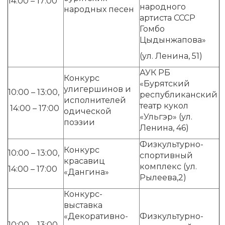
14:00 – 17:00
народного
народных песен
артиста СССР
Гомбо
Цыдынжапова»
(ул. Ленина, 51)
АУК РБ
Конкурс
«Бурятский
улигершинов и
10:00 – 13:00,
республиканский
исполнителей
театр кукол
14:00 – 17:00
одической
«Ульгэр» (ул.
поэзии
Ленина, 46)
Физкультурно-
Конкурс
10:00 – 13:00,
спортивный
красавиц
комплекс (ул.
14:00 – 17:00
«Дангина»
Рылеева,2)
Конкурс-
выставка
«Декоративно-
Физкультурно-
10:00 – 13:00,