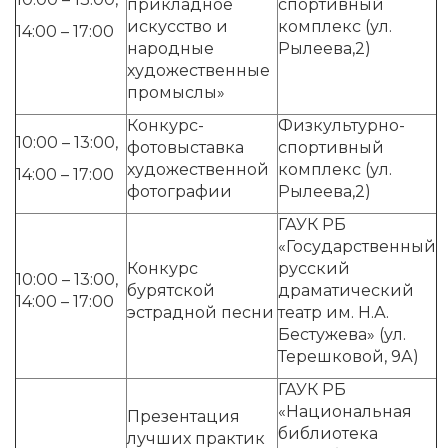
прикладное
спортивный
искусство и
комплекс (ул.
14:00 – 17:00
народные
Рылеева,2)
художественные
промыслы»
Конкурс-
Физкультурно-
10:00 – 13:00,
фотовыставка
спортивный
художественной
комплекс (ул.
14:00 – 17:00
фотографии
Рылеева,2)
ГАУК РБ
«Государственный
Конкурс
русский
10:00 – 13:00,
бурятской
драматический
14:00 – 17:00
эстрадной песни
театр им. Н.А.
Бестужева» (ул.
Терешковой, 9А)
ГАУК РБ
«Национальная
Презентация
библиотека
лучших практик